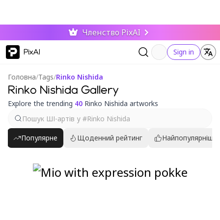
Членство PixAI
PixAI
Sign in
Головна
/
Tags
/
Rinko Nishida
Rinko Nishida Gallery
Explore the trending
40
Rinko Nishida artworks
Популярне
Щоденний рейтинг
Найпопулярніші