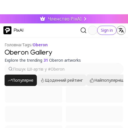
Членство PixAI
PixAI
Sign in
Головна
/
Tags
/
Oberon
Oberon Gallery
Explore the trending
31
Oberon artworks
Популярне
Щоденний рейтинг
Найпопулярніші