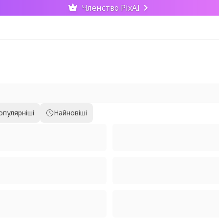
Членство PixAI
опулярніші
Найновіші