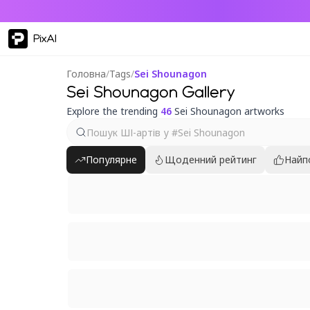
PixAI
Головна
/
Tags
/
Sei Shounagon
Sei Shounagon Gallery
Explore the trending
46
Sei Shounagon artworks
Популярне
Щоденний рейтинг
Найп