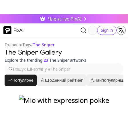
Членство PixAI
PixAI
Sign in
Головна
/
Tags
/
The Sniper
The Sniper Gallery
Explore the trending
23
The Sniper artworks
Популярне
Щоденний рейтинг
Найпопулярніші