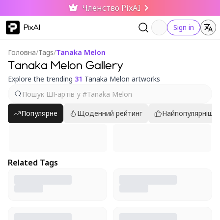
Членство PixAI
PixAI
Sign in
Головна
/
Tags
/
Tanaka Melon
Tanaka Melon Gallery
Explore the trending
31
Tanaka Melon artworks
Популярне
Щоденний рейтинг
Найпопулярніші
Related Tags