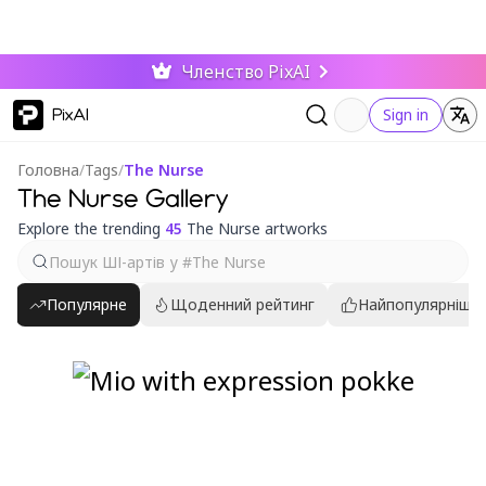
Членство PixAI
PixAI
Sign in
Головна
/
Tags
/
The Nurse
The Nurse Gallery
Explore the trending
45
The Nurse artworks
Популярне
Щоденний рейтинг
Найпопулярніші