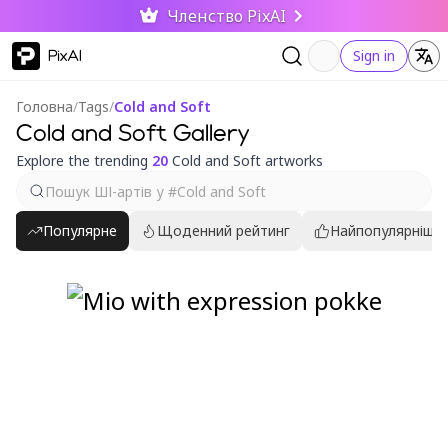
Членство PixAI
PixAI
Sign in
Головна
/
Tags
/
Cold and Soft
Cold and Soft Gallery
Explore the trending
20
Cold and Soft artworks
Популярне
Щоденний рейтинг
Найпопулярніші