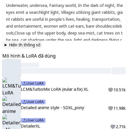
Underwater
,
undersea
,
Fantasy world
,
In the dark of night
,
the
eyes emit a searchlight light
,
Villages utilizing giant rabbits
,
gia
nt rabbits are useful in people's lives
,
healing
,
transportation
,
and entertainment
,
women with cat-ears
,
bare shoulder
,
sideb
oob
,
Close-up of the upper body
,
deep sea-mist
,
cat trees on t
he sea
,
cat shadows under the sea
,
light and darkness
,
flying c
Hiển thị thông số
arrot-cats
,
Artistic
,
memorable masterpieces
,
moments in his
tory
,
(fantastical and mesmerizing scenery) Watercolor:1.3
,
Del
Mô hình & LoRA đã dùng
icate
,
Detail
,
Masterpiece
,
(sea-rabbits:1.3)
User LoRA
LCM&TurboMix LoRA (eular a.fix) XL
10.51k
User LoRA
Detailed anime style - SDXL_pony
11.98k
User LoRA
DetailerXL
2.71k