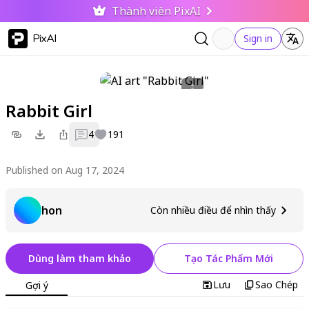
Thành viên PixAI
PixAI
Sign in
Rabbit Girl
4
191
Published on Aug 17, 2024
hon
Còn nhiều điều để nhìn thấy
Dùng làm tham khảo
Tạo Tác Phẩm Mới
Lưu
Sao Chép
Gợi ý