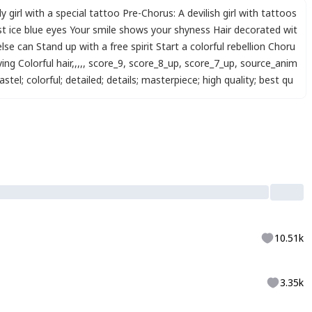
girl with a special tattoo Pre-Chorus: A devilish girl with tattoos
inst ice blue eyes Your smile shows your shyness Hair decorated wit
lse can Stand up with a free spirit Start a colorful rebellion Choru
ng Colorful hair
,
,
,
,
,
score_9
,
score_8_up
,
score_7_up
,
source_anim
astel
;
colorful
;
detailed
;
details
;
masterpiece
;
high quality
;
best qu
10.51k
3.35k