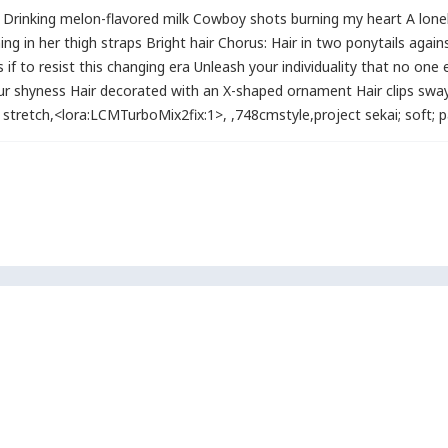
on Drinking melon-flavored milk Cowboy shots burning my heart A lonely 
ning in her thigh straps Bright hair Chorus: Hair in two ponytails aga
if to resist this changing era Unleash your individuality that no one e
our shyness Hair decorated with an X-shaped ornament Hair clips swayi
stretch
,
<lora:LCMTurboMix2fix:1>
,
,
748cmstyle
,
project sekai
;
soft
;
p