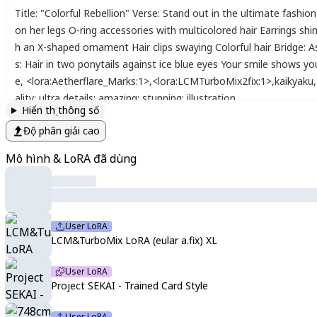
Title: "Colorful Rebellion" Verse: Stand out in the ultimate fashi
on her legs O-ring accessories with multicolored hair Earrings shi
h an X-shaped ornament Hair clips swaying Colorful hair Bridge: As 
s: Hair in two ponytails against ice blue eyes Your smile shows y
e
,
<lora:Aetherflare_Marks:1>
,
<lora:LCMTurboMix2fix:1>
,
kaikyaku
,
ality
;
ultra details
;
amazing
;
stunning
;
illustration
Hiển thị thông số
Độ phân giải cao
Mô hình & LoRA đã dùng
User LoRA
LCM&TurboMix LoRA (eular a.fix) XL
User LoRA
Project SEKAI - Trained Card Style
User LoRA