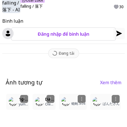
User LoRA
falling / 落下
30
Bình luận
Đăng nhập để bình luận
Đang tải
Ảnh tương tự
Xem thêm
1
1
1
1girl, white hair, long hair, masterpiece, ultra detailed, one eye hidden by feather, angel wings on head, feathers fluttering, slender, red flower, sparkling red eyes, black and white, wings spread, (((detailed, super high quality, best shading, best coloring, best angle, best composition))), beautiful light, best shadow, color blink
Dark Angel with Black Wings
蜻蛉.⋗ï⋖
ぱんださん
yumene
Oleksiy