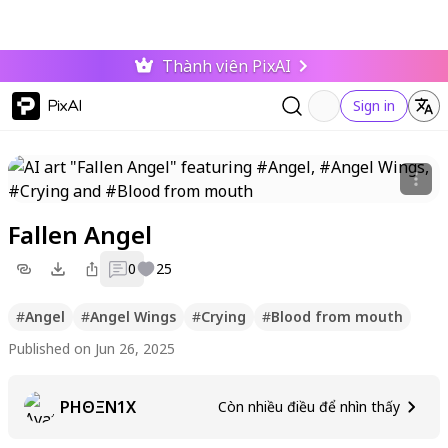
Thành viên PixAI
PixAI
Sign in
Fallen Angel
0
25
#
Angel
#
Angel Wings
#
Crying
#
Blood from mouth
Published on Jun 26, 2025
PHΘΞN1X
Còn nhiều điều để nhìn thấy