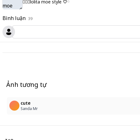
♡ིྀlolita moe style ♡ིྀ
Bình luận
39
Ảnh tương tự
cute
Sanda Mr