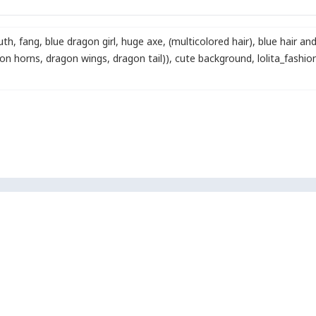
uth
,
fang
,
blue dragon girl
,
huge axe
,
(multicolored hair)
,
blue hair and
gon horns, dragon wings, dragon tail))
,
cute background
,
lolita_fashio