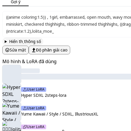
Gợi ý
((anime coloring:1.5))
,
1girl
,
embarrassed
,
open mouth
,
wavy mo
miniskirt
,
checkered thighhighs
,
ribbon-trimmed thighhighs
,
((dra
(intricate:1.2)
,
lolita_moe_
Hiển thị thông số
Sửa mặt
Độ phân giải cao
Mô hình & LoRA đã dùng
User LoRA
Hyper SDXL 2steps-lora
User LoRA
Yume Kawaii / Style / SDXL, IllustriousXL
User LoRA