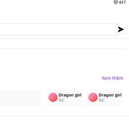
437
Xem thêm
2
3
4
Dragon girl
Dragon girl
G.C.
G.C.