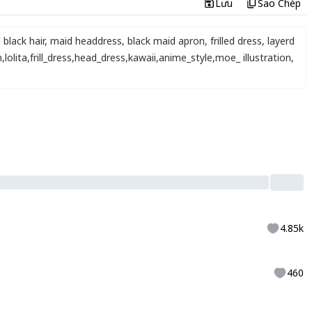
Lưu
Sao Chép
 black hair
,
maid headdress
,
black maid apron
,
frilled dress
,
layerd
n
,
lolita
,
frill_dress
,
head_dress
,
kawaii
,
anime_style
,
moe_ illustration
,
4.85k
460