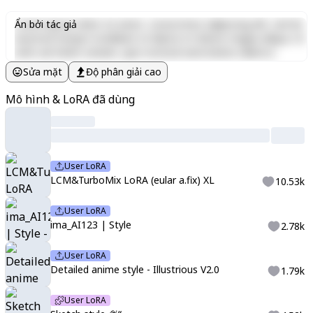
Lorem ipsum dolor sit amet, consectetur adipiscing elit, sed do
Ẩn bởi tác giả
eiusmod tempor incididunt ut labore et dolore magna aliqua. Ut
enim ad minim veniam, quis nostrud exercitation ullamco
laboris nisi ut aliquip ex ea commodo consequat. Duis aute irure
Sửa mặt
Độ phân giải cao
dolor in reprehenderit in voluptate velit esse cillum dolore eu
fugiat nulla pariatur. Excepteur sint occaecat cupidatat non
Mô hình & LoRA đã dùng
proident, sunt in culpa qui officia deserunt mollit anim id est
laborum.
User LoRA
LCM&TurboMix LoRA (eular a.fix) XL
10.53k
User LoRA
ima_AI123 | Style
2.78k
User LoRA
Detailed anime style - Illustrious V2.0
1.79k
User LoRA