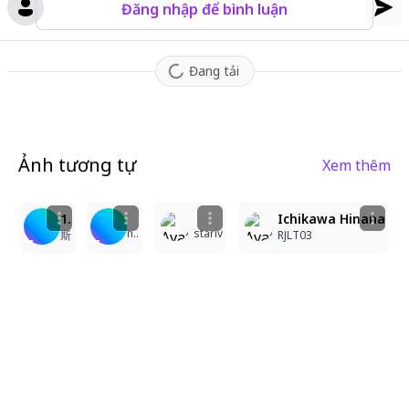
Đăng nhập để bình luận
Đang tải
Ảnh tương tự
Xem thêm
1
1
4
4
2
1girl, solo, long hair, looking at viewer, smile, open mouth, brown hair, hair ornament, dress, bow, standing, medium breasts, brown eyes, flower, shoes, frills, teeth, socks, bowtie, hair flower, upper teeth only, white socks, blue bow, frilled dress, standing on one leg, outstretched arm, musical note, blue flower, foot out of frame, music, blue shoes, idol, singing, stage, frilled socks, screen, concert, masterpiece, ultra detailed
Ichikawa Hinana
nekomeshi
stariv
斯波将輝
RJLT03