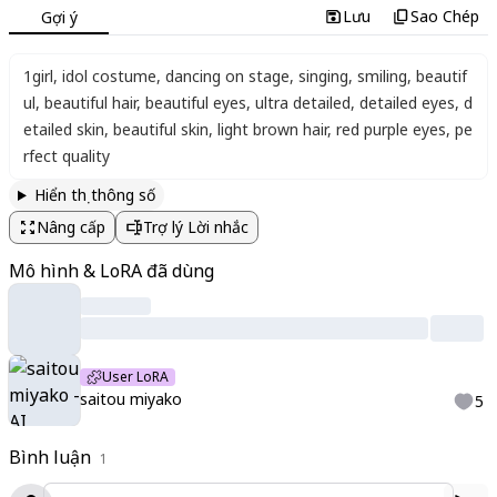
Lưu
Sao Chép
Gợi ý
1girl
,
idol costume
,
dancing on stage
,
singing
,
smiling
,
beautif
ul
,
beautiful hair
,
beautiful eyes
,
ultra detailed
,
detailed eyes
,
d
etailed skin
,
beautiful skin
,
light brown hair
,
red purple eyes
,
pe
rfect quality
Hiển thị thông số
Nâng cấp
Trợ lý Lời nhắc
Mô hình & LoRA đã dùng
User LoRA
saitou miyako
5
Bình luận
1