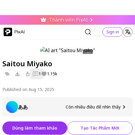
Thành viên PixAI
PixAI
Sign in
Saitou Miyako
1
1.15k
Published on Aug 15, 2025
ああ
Còn nhiều điều để nhìn thấy
Dùng làm tham khảo
Tạo Tác Phẩm Mới