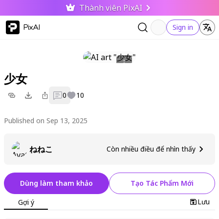
Thành viên PixAI
PixAI
Sign in
少女
0
10
Published on Sep 13, 2025
ねねこ
Còn nhiều điều để nhìn thấy
Dùng làm tham khảo
Tạo Tác Phẩm Mới
Lưu
Gợi ý