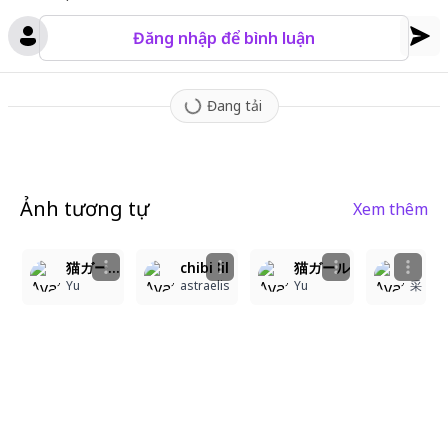
Đăng nhập để bình luận
Đang tải
Ảnh tương tự
Xem thêm
1
6
2
5
4
猫ガール
chibi lil
猫ガール
Yu
astraelis
Yu
采