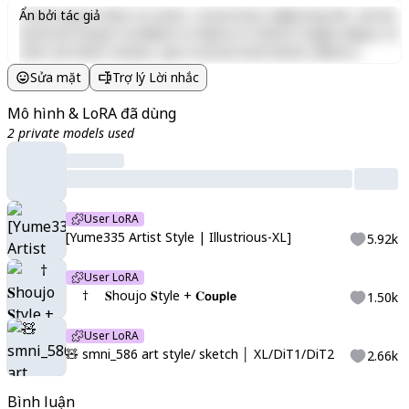
Lorem ipsum dolor sit amet, consectetur adipiscing elit, sed do
Ẩn bởi tác giả
eiusmod tempor incididunt ut labore et dolore magna aliqua. Ut
enim ad minim veniam, quis nostrud exercitation ullamco
laboris nisi ut aliquip ex ea commodo consequat. Duis aute irure
Sửa mặt
Trợ lý Lời nhắc
dolor in reprehenderit in voluptate velit esse cillum dolore eu
fugiat nulla pariatur. Excepteur sint occaecat cupidatat non
Mô hình & LoRA đã dùng
proident, sunt in culpa qui officia deserunt mollit anim id est
2 private models used
laborum.
User LoRA
[Yume335 Artist Style | Illustrious-XL]
5.92k
User LoRA
ㅤ † 𝐒houjo 𝐒tyle + 𝐂𝗼𝘂𝗽𝗹𝗲
1.50k
User LoRA
🧸 smni_586 art style/ sketch │ XL/DiT1/DiT2
2.66k
Bình luận