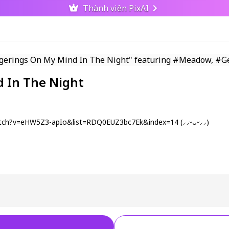
Thành viên PixAI
d In The Night
/watch?v=eHW5Z3-apIo&list=RDQ0EUZ3bc7Ek&index=14 (⸝⸝ᵕᴗᵕ⸝⸝)