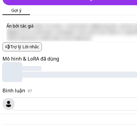
Gợi ý
Lorem ipsum dolor sit amet, consectetur adipiscing elit, sed do e
Ẩn bởi tác giả
aliquip ex ea commodo consequat. Duis aute irure dolor in reprehen
officia deserunt mollit anim id est laborum.
Trợ lý Lời nhắc
Mô hình & LoRA đã dùng
Bình luận
97