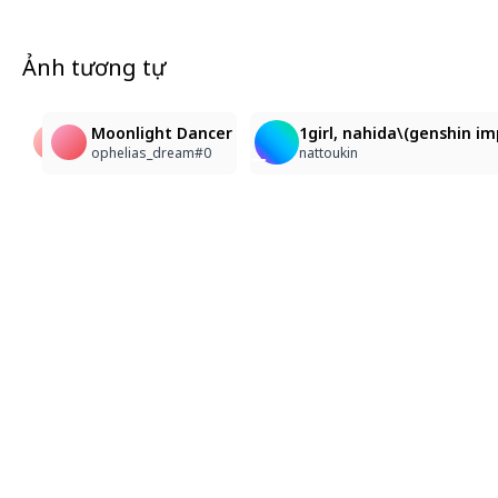
Ảnh tương tự
3
4
1
Nahida (Genshin Impact)
Nahida (Genshin Impact)
Moonlight Dancer
1girl, nahida\(genshin im
OKC
OKC
ophelias_dream#0
nattoukin