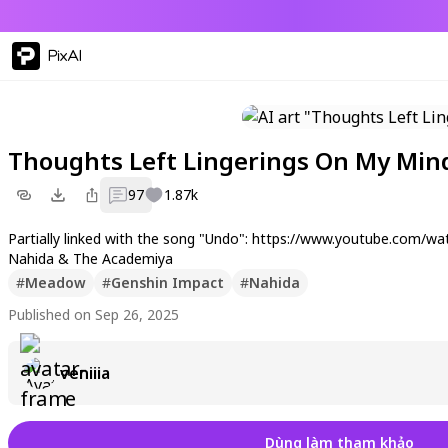
PixAI
Thoughts Left Lingerings On My Min
97
1.87k
Partially linked with the song "Undo": https://www.youtube.com
Nahida & The Academiya
#
Meadow
#
Genshin Impact
#
Nahida
Published on Sep 26, 2025
veniiia
Dùng làm tham khảo