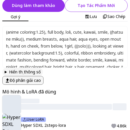
Dùng làm tham khảo
Tạo Tác Phẩm Mới
Lưu
Sao Chép
Gợi ý
(anime coloring:1.25)
,
full body
,
loli
,
cute
,
kawaii
,
smile
,
((hatsu
ne miku))
,
medium breasts
,
aqua hair
,
aqua eyes
,
open mout
h
,
hand on cheek
,
from below
,
1girl
,
(((solo)))
,
looking at viewe
r
,
(watercolor background:1.5)
,
colorful
,
ribbon embroidery
,
ulti
mate fashion
,
bending forward
,
white border
,
smile
,
kawaii
,
mi
niskirt
,
multicolored hair
,
bright hair
,
x hair ornament
,
choker
,
t
Hiển thị thông số
high strap
,
o-ring
,
tenshi kaiwai
,
abstract background
,
pink ba
Độ phân giải cao
ckground
,
too many frills
,
star (symbol)
,
ribbons
,
hair orname
nts
,
hairpins
,
cuffs
,
bow tie
,
detached sleeves
,
dress
,
frilled dr
Mô hình & LoRA đã dùng
ess
,
miniskirt
,
blonde hair
,
flower design
,
shiny white floor with
smooth surfaces
,
beautiful face
,
thighhighs
,
(alice in wonderla
nd)
,
key
,
mary janes
,
hair bow
,
diamond (shape)
,
heart
,
frills
,
t
eacup
,
cup
,
striped
,
very long hair
,
twintails
,
hairband
,
black fo
User LoRA
otwear
,
watch
,
mushroom
,
playing card
,
shoes
,
bow
,
frilled ap
Hyper SDXL 2steps-lora
4.86k
ron
,
pantyhose
,
blue dress
,
cookie
,
apron
,
pocket watch
,
strip