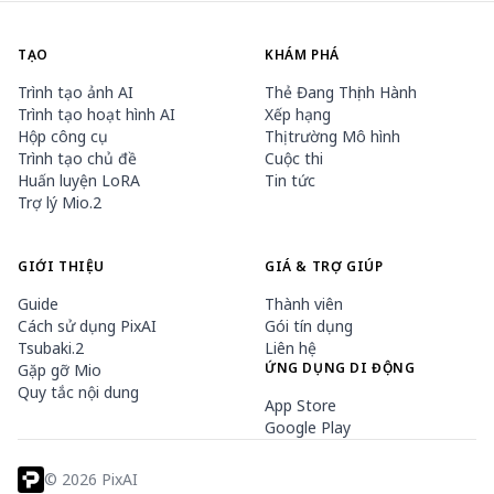
TẠO
KHÁM PHÁ
Trình tạo ảnh AI
Thẻ Đang Thịnh Hành
Trình tạo hoạt hình AI
Xếp hạng
Hộp công cụ
Thị trường Mô hình
Trình tạo chủ đề
Cuộc thi
Huấn luyện LoRA
Tin tức
Trợ lý Mio.2
GIỚI THIỆU
GIÁ & TRỢ GIÚP
Guide
Thành viên
Cách sử dụng PixAI
Gói tín dụng
Tsubaki.2
Liên hệ
ỨNG DỤNG DI ĐỘNG
Gặp gỡ Mio
Quy tắc nội dung
App Store
Google Play
©
2026
PixAI