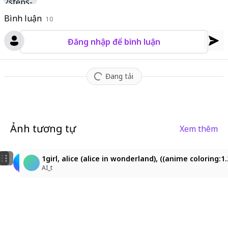
ed pantyhose
,
very long hair
,
teapot
,
short sleeves
,
flower
,
blu
Bình luận
10
e eyes
,
food
,
card
,
spade (shape)
,
puffy sleeves
,
puffy short sl
eeves
,
holding
,
rose
,
stuffed animal
,
stuffed toy
,
clock
,
striped
Đăng nhập để bình luận
thighhighs
,
stuffed rabbit
,
ribbon
,
club (shape)
,
rabbit
,
book
,
h
air ribbon
,
blue bow
,
checkered floor
,
tramp knight
,
rose garde
n
,
dynamic pose
,
dynamic angle
,
cute background
,
(((dynamic
Đang tải
pose, dynamic angle)))
,
,
,
neon
,
sparking like a glitch
,
pastel
,
psychedelic
,
glowing contour lines
,
pink and blue contrast
,
sur
real mood
,
cartoon horror energy
,
comic shadows
,
(((dynamic
pose, dynamic angle)))
,
cute background
,
,
vivid neon colors
,
Ảnh tương tự
Xem thêm
masterpiece
,
masterpiece
,
aegyo sal
11
1
서커스 로리타
1girl, alice (alice in wonderland), ((anime coloring
み
루미에르
AI_t