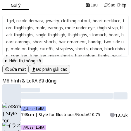
Lưu
Sao Chép
Gợi ý
1girl
,
nicole demara
,
jewelry
,
clothing cutout
,
heart necklace
,
t
orn thighhighs
,
mole
,
earrings
,
mole under eye
,
thigh strap
,
bl
ack thighhighs
,
single thighhigh
,
thighhighs
,
stomach
,
heart
,
h
eart earrings
,
short shorts
,
hair ornament
,
hairclip
,
two side u
p
,
mole on thigh
,
cutoffs
,
strapless
,
shorts
,
ribbon
,
black ribbo
n
,
crop top
,
tube top
,
micro shorts
,
hair ribbon
,
thighs
,
navel
,
Hiển thị thông số
abstract background
,
(((dynamic pose, dynamic angle)))
,
score
Sửa mặt
Độ phân giải cao
_9
,
score_8_up
,
score_7_up
,
source_anime
,
<lora:Aetherflare_
Marks:1>
,
half closed eyes
,
(hair over ears:2.0)
,
nicole demara
,
t
Mô hình & LoRA đã dùng
ube top
,
single thighhigh
,
short shorts
,
cropped jacket
,
belt b
oots
,
hair ribbon
,
hairclip
,
earrings
,
single sock
,
high belt
,
thigh
strap
,
detached sleeves
,
doll
,
black collar
,
748cmstyle
,
ye_jji_art
style fevercell_artstyle
User LoRA
748cm | Style for Illustrious/NoobAI 0.75
13.73k
User LoRA