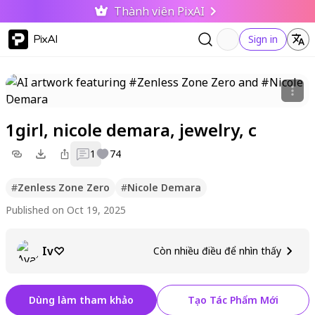
Thành viên PixAI
PixAI
Sign in
1girl, nicole demara, jewelry, c
1
74
#
Zenless Zone Zero
#
Nicole Demara
Published on Oct 19, 2025
Iv♡
Còn nhiều điều để nhìn thấy
Dùng làm tham khảo
Tạo Tác Phẩm Mới