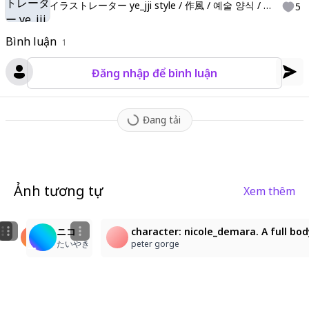
イラストレーター ye_jji style / 作風 / 예술 양식 / 作风
5
Bình luận
1
Đăng nhập để bình luận
Đang tải
Ảnh tương tự
Xem thêm
1
24
character: nicole_demara. A low-angle medium shot fro
ニコ・デマラ
ニコ
character: nicole_demara. A full bod
Kim Sokchet
末端ゴリラ
たいやき
peter gorge