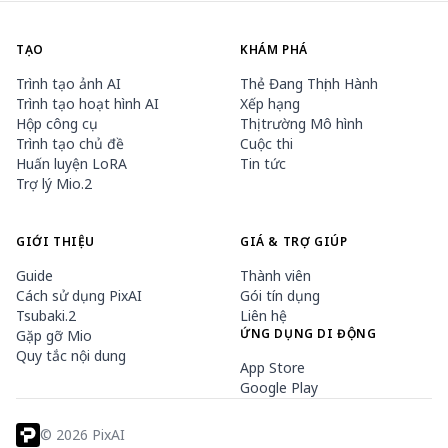
TẠO
KHÁM PHÁ
Trình tạo ảnh AI
Thẻ Đang Thịnh Hành
Trình tạo hoạt hình AI
Xếp hạng
Hộp công cụ
Thị trường Mô hình
Trình tạo chủ đề
Cuộc thi
Huấn luyện LoRA
Tin tức
Trợ lý Mio.2
GIỚI THIỆU
GIÁ & TRỢ GIÚP
Guide
Thành viên
Cách sử dụng PixAI
Gói tín dụng
Tsubaki.2
Liên hệ
ỨNG DỤNG DI ĐỘNG
Gặp gỡ Mio
Quy tắc nội dung
App Store
Google Play
©
2026
PixAI