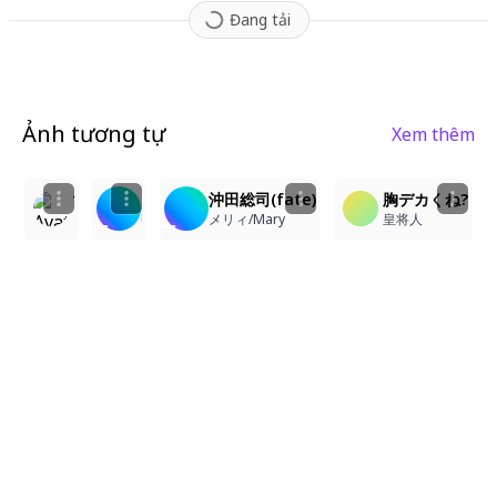
Đang tải
Ảnh tương tự
Xem thêm
2
4
3
92
2
沖田総司宝具
沖田総司(fate)
胸デカくね?
izaizaza
ささのは
メリィ/Mary
皇将人