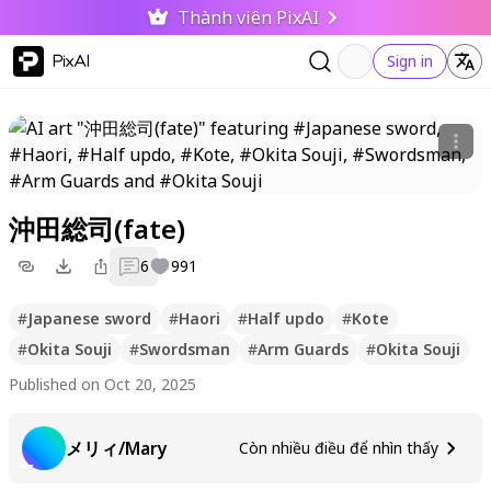
Thành viên PixAI
PixAI
Sign in
沖田総司(fate)
6
991
#
Japanese sword
#
Haori
#
Half updo
#
Kote
#
Okita Souji
#
Swordsman
#
Arm Guards
#
Okita Souji
Published on Oct 20, 2025
メリィ/Mary
Còn nhiều điều để nhìn thấy