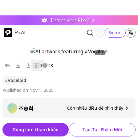
Thành viên PixAI
PixAI
Sign in
0
43
#
Vocaloid
Published on Nov 1, 2025
조승희
Còn nhiều điều để nhìn thấy
Dùng làm tham khảo
Tạo Tác Phẩm Mới