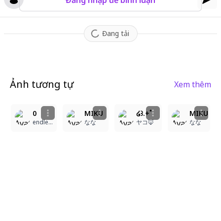
Đăng nhập để bình luận
Đang tải
Ảnh tương tự
Xem thêm
2
2
1
0
MIKU
໒꒱.+ﾟ
MIKU
endless
なな
ヤコ🦊
なな