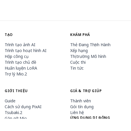
TẠO
KHÁM PHÁ
Trình tạo ảnh AI
Thẻ Đang Thịnh Hành
Trình tạo hoạt hình AI
Xếp hạng
Hộp công cụ
Thị trường Mô hình
Trình tạo chủ đề
Cuộc thi
Huấn luyện LoRA
Tin tức
Trợ lý Mio.2
GIỚI THIỆU
GIÁ & TRỢ GIÚP
Guide
Thành viên
Cách sử dụng PixAI
Gói tín dụng
Tsubaki.2
Liên hệ
ỨNG DỤNG DI ĐỘNG
Gặp gỡ Mio
Quy tắc nội dung
App Store