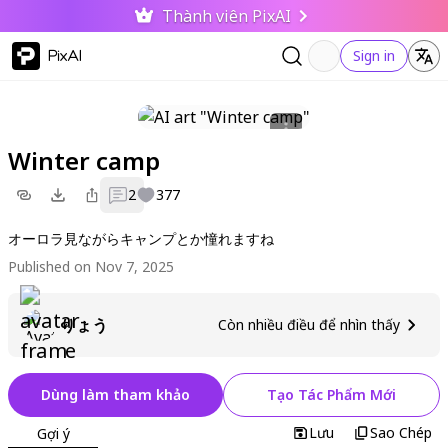
Thành viên PixAI
PixAI
Sign in
Winter camp
2
377
オーロラ見ながらキャンプとか憧れますね
Published on Nov 7, 2025
りょう
Còn nhiều điều để nhìn thấy
Dùng làm tham khảo
Tạo Tác Phẩm Mới
Lưu
Sao Chép
Gợi ý