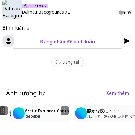
User LoRA
Dalmau Backgrounds XL
605
Bình luận
2
Đăng nhập để bình luận
Đang tải
Ảnh tương tự
Xem thêm
6
5
露营
ソロキャンプ
Arctic Explorer Camp
静かな夜に・・・
TAN MEI CHIN
れどーむ(RAV-04)【Xも同名でやってます】
ReiReiRei
れどーむ(RAV-04)【Xも同