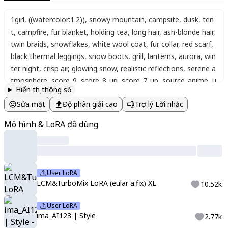
1girl
,
((watercolor:1.2))
,
snowy mountain
,
campsite
,
dusk
,
ten
t
,
campfire
,
fur blanket
,
holding tea
,
long hair
,
ash-blonde hair
,
twin braids
,
snowflakes
,
white wool coat
,
fur collar
,
red scarf
,
black thermal leggings
,
snow boots
,
grill
,
lanterns
,
aurora
,
win
ter night
,
crisp air
,
glowing snow
,
realistic reflections
,
serene a
tmosphere
,
score_9
,
score_8_up
,
score_7_up
,
source_anime
,
u
Hiển thị thông số
ltra detailed background:1.5
,
warm colors
Sửa mặt
Độ phân giải cao
Trợ lý Lời nhắc
Mô hình & LoRA đã dùng
User LoRA
LCM&TurboMix LoRA (eular a.fix) XL
10.52k
User LoRA
ima_AI123 | Style
2.77k