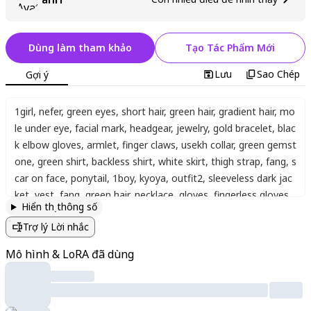
Dùng làm tham khảo
Tạo Tác Phẩm Mới
Lưu
Sao Chép
Gợi ý
1girl
,
nefer
,
green eyes
,
short hair
,
green hair
,
gradient hair
,
mo
le under eye
,
facial mark
,
headgear
,
jewelry
,
gold bracelet
,
blac
k elbow gloves
,
armlet
,
finger claws
,
usekh collar
,
green gemst
one
,
green shirt
,
backless shirt
,
white skirt
,
thigh strap
,
fang
,
s
car on face
,
ponytail
,
1boy
,
kyoya
,
outfit2
,
sleeveless dark jac
ket
,
vest
,
fang
,
green hair
,
necklace
,
gloves
,
fingerless gloves
,
Hiển thị thông số
outfit1
,
sleeveless green jacket
,
spiked hair
,
gloves
,
fingerless
Trợ lý Lời nhắc
gloves
,
team
,
fighting pose
,
dynamic angle
,
intense expressio
n
,
dramatic lighting
,
masterpiece
,
ultra detailed
Mô hình & LoRA đã dùng