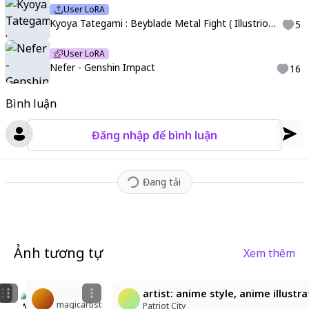
User LoRA
Kyoya Tategami : Beyblade Metal Fight ( Illustrious )
5
User LoRA
Nefer - Genshin Impact
16
Bình luận
Đăng nhập để bình luận
Đang tải
Ảnh tương tự
Xem thêm
3
2
2
Fate Nefer challenges the sky
Kanon_style,high quality,cel shading,outlines,gensh
artist: anime style, anime illustr
magicartist
Mark Avar
Tsukasa Van
Patriot City