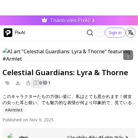
Thành viên PixAI
PixAI
Sign in
Celestial Guardians: Lyra & Thorne
0
1
このキャラクターたちの力強い姿に、私はとても惹かれます！彼女
の尖った耳と鋭い、でも魅力的な表情が何より印象的で、見ている
と元気づけられます。次の作品も楽しみにしててくださいね！ぜひ
#
Armlet
いいねやフォローもよろしくです！コメントも待ってます〜
Published on Nov 9, 2025
ahri
Còn nhiều điều để nhìn thấy