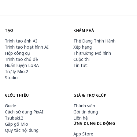
TẠO
KHÁM PHÁ
Trình tạo ảnh AI
Thẻ Đang Thịnh Hành
Trình tạo hoạt hình AI
Xếp hạng
Hộp công cụ
Thị trường Mô hình
Trình tạo chủ đề
Cuộc thi
Huấn luyện LoRA
Tin tức
Trợ lý Mio.2
Studio
GIỚI THIỆU
GIÁ & TRỢ GIÚP
Guide
Thành viên
Cách sử dụng PixAI
Gói tín dụng
Tsubaki.2
Liên hệ
ỨNG DỤNG DI ĐỘNG
Gặp gỡ Mio
Quy tắc nội dung
App Store