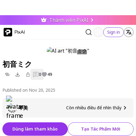
Thành viên PixAI
PixAI
Sign in
初音ミク
0
49
Published on Nov 20, 2025
琴美
Còn nhiều điều để nhìn thấy
Dùng làm tham khảo
Tạo Tác Phẩm Mới