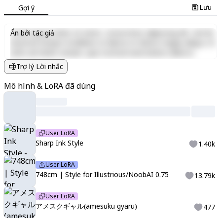
Lưu
Gợi ý
Lorem ipsum dolor sit amet, consectetur adipiscing elit, sed do
Ẩn bởi tác giả
eiusmod tempor incididunt ut labore et dolore magna aliqua. Ut
enim ad minim veniam, quis nostrud exercitation ullamco
laboris nisi ut aliquip ex ea commodo consequat. Duis aute irure
Trợ lý Lời nhắc
dolor in reprehenderit in voluptate velit esse cillum dolore eu
fugiat nulla pariatur. Excepteur sint occaecat cupidatat non
Mô hình & LoRA đã dùng
proident, sunt in culpa qui officia deserunt mollit anim id est
laborum.
User LoRA
Sharp Ink Style
1.40k
User LoRA
748cm | Style for Illustrious/NoobAI 0.75
13.79k
User LoRA
アメスクギャル(amesuku gyaru)
477