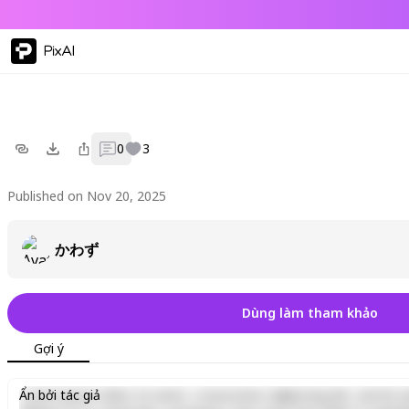
PixAI
0
3
Published on Nov 20, 2025
かわず
Dùng làm tham khảo
Gợi ý
Lorem ipsum dolor sit amet, consectetur adipiscing elit, sed do e
Ẩn bởi tác giả