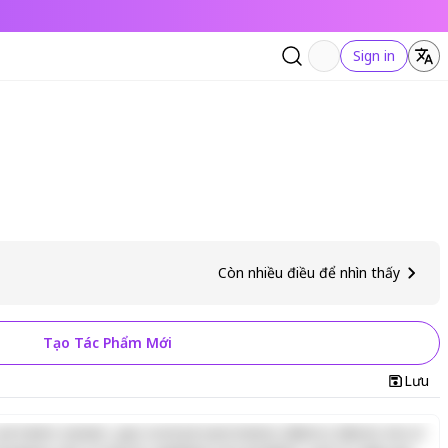
Sign in
Còn nhiều điều để nhìn thấy
Tạo Tác Phẩm Mới
Lưu
d minim veniam, quis nostrud exercitation ullamco laboris nisi ut