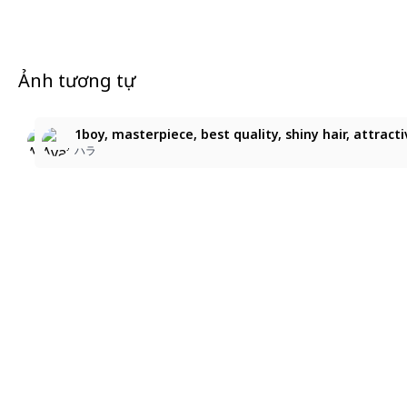
Ảnh tương tự
2
5
9
Honkai Star Rail's
1boy, masterpiece, best quality, shiny hair, attract
ゆゆ
Subarus
ハラ