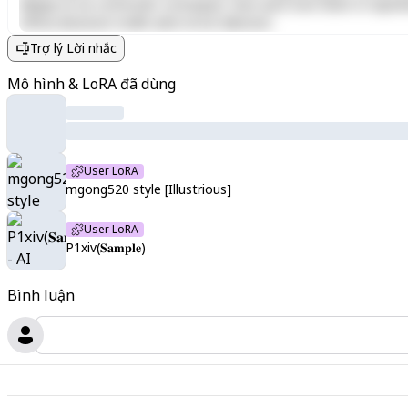
aliquip ex ea commodo consequat. Duis aute irure dolor in reprehen
officia deserunt mollit anim id est laborum.
Trợ lý Lời nhắc
Mô hình & LoRA đã dùng
User LoRA
mgong520 style [Illustrious]
User LoRA
P1xiv(𝐒𝐚𝐦𝐩𝐥𝐞)
Bình luận