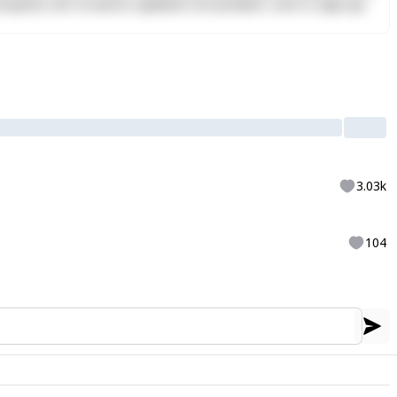
Excepteur sint occaecat cupidatat non proident, sunt in culpa qui
3.03k
104