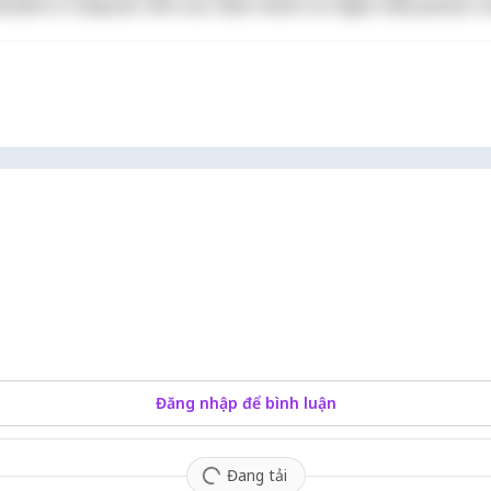
derit in voluptate velit esse cillum dolore eu fugiat nulla pariatur. 
Đăng nhập để bình luận
Đang tải