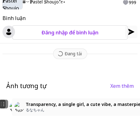
⩩ㅤ︶ㅤ𝐏𝖺𝗌𝗍𝖾𝗅 𝐒𝗁𝗈𝗎𝗃𝗈ㅤೀ⋆
999
Bình luận
Đăng nhập để bình luận
Đang tải
Ảnh tương tự
Xem thêm
2
4
Transparency, a single girl, a cute vibe, a masterpiec
1girl, light gray purple hair, long hair, red eyes, bl
Transparency, a single girl, a cute vibe, a masterpi
るなちゃん
何太貓的日常生活
るなちゃん