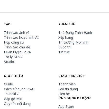
TẠO
KHÁM PHÁ
Trình tạo ảnh AI
Thẻ Đang Thịnh Hành
Trình tạo hoạt hình AI
Xếp hạng
Hộp công cụ
Thị trường Mô hình
Trình tạo chủ đề
Cuộc thi
Huấn luyện LoRA
Tin tức
Trợ lý Mio.2
Studio
GIỚI THIỆU
GIÁ & TRỢ GIÚP
Guide
Thành viên
Cách sử dụng PixAI
Gói tín dụng
Tsubaki.2
Liên hệ
ỨNG DỤNG DI ĐỘNG
Gặp gỡ Mio
Quy tắc nội dung
App Store