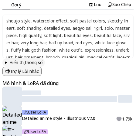
Lưu
Sao Chép
Gợi ý
shoujo style
,
watercolor effect
,
soft pastel colors
,
sketchy lin
eart
,
soft shading
,
detailed eyes
,
aegyo sal
,
1girl
,
solo
,
master
piece
,
high quality
,
soft light
,
beautiful eyes
,
beautiful face
,
silv
er hair
,
very long hair
,
half up braid
,
red eyes
,
white lace glove
s
,
fluffy hair
,
goth fashion
,
white outfit
,
expressionless
,
underb
ust
,
hair ornament
,
brooch
,
magical girl
,
magical outfit
,
lace-tr
Hiển thị thông số
immed dress
,
long dress
,
rose background
Trợ lý Lời nhắc
Mô hình & LoRA đã dùng
User LoRA
Detailed anime style - Illustrious V2.0
1.79k
User LoRA