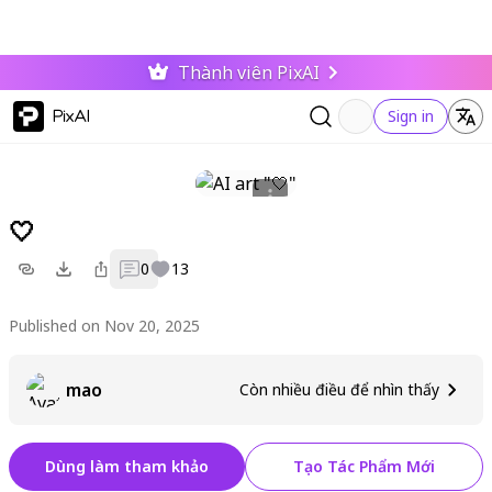
Thành viên PixAI
PixAI
Sign in
🤍
0
13
Published on Nov 20, 2025
mao
Còn nhiều điều để nhìn thấy
Dùng làm tham khảo
Tạo Tác Phẩm Mới