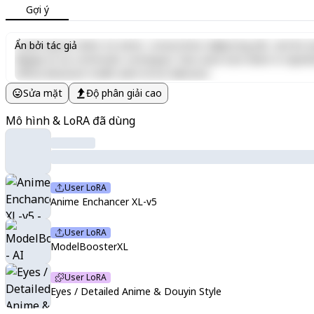
Gợi ý
Lorem ipsum dolor sit amet, consectetur adipiscing elit, sed do e
Ẩn bởi tác giả
aliquip ex ea commodo consequat. Duis aute irure dolor in reprehen
officia deserunt mollit anim id est laborum.
Sửa mặt
Độ phân giải cao
Mô hình & LoRA đã dùng
User LoRA
Anime Enchancer XL-v5
User LoRA
ModelBoosterXL
User LoRA
Eyes / Detailed Anime & Douyin Style