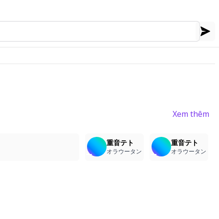
Xem thêm
4
4
2
7
7
重音テト
重音テト
オラウータン
オラウータン