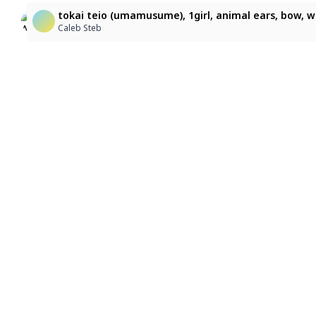
ウマ娘のスペシャルウィーク
Tokai teio, horse ears, horse girl, 1 girl,
tokai teio (umamusume), 1girl, animal ears, bow, whi
Luna
Novanoir
Caleb Steb