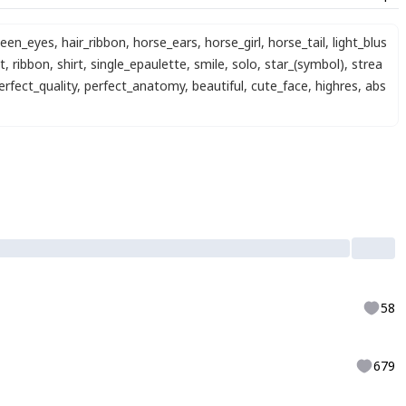
ween_eyes
,
hair_ribbon
,
horse_ears
,
horse_girl
,
horse_tail
,
light_blus
t
,
ribbon
,
shirt
,
single_epaulette
,
smile
,
solo
,
star_(symbol)
,
strea
erfect_quality
,
perfect_anatomy
,
beautiful
,
cute_face
,
highres
,
abs
58
679