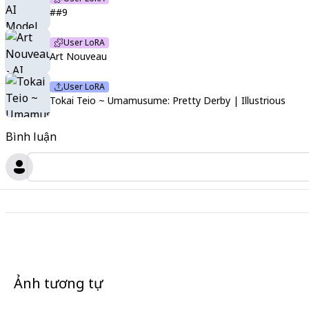
##9
User LoRA
Art Nouveau
User LoRA
Tokai Teio ~ Umamusume: Pretty Derby | Illustrious
Bình luận
Ảnh tương tự
2
2