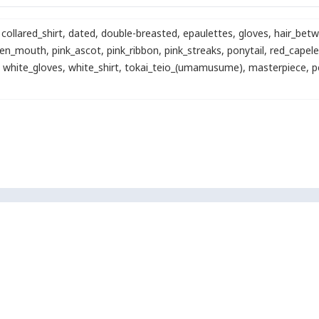
collared_shirt
,
dated
,
double-breasted
,
epaulettes
,
gloves
,
hair_bet
en_mouth
,
pink_ascot
,
pink_ribbon
,
pink_streaks
,
ponytail
,
red_capele
white_gloves
,
white_shirt
,
tokai_teio_(umamusume)
,
masterpiece
,
p