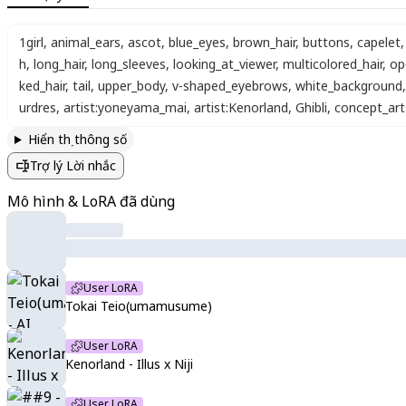
1girl
,
animal_ears
,
ascot
,
blue_eyes
,
brown_hair
,
buttons
,
capelet
,
h
,
long_hair
,
long_sleeves
,
looking_at_viewer
,
multicolored_hair
,
op
ked_hair
,
tail
,
upper_body
,
v-shaped_eyebrows
,
white_background
,
urdres
,
artist:yoneyama_mai
,
artist:Kenorland
,
Ghibli
,
concept_art
Hiển thị thông số
Trợ lý Lời nhắc
Mô hình & LoRA đã dùng
User LoRA
Tokai Teio(umamusume)
User LoRA
Kenorland - Illus x Niji
User LoRA