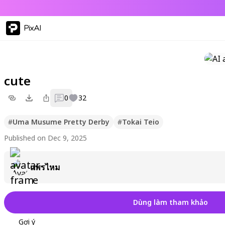
PixAI
cute
0
32
#
Uma Musume Pretty Derby
#
Tokai Teio
Published on Dec 9, 2025
แพรไหม
Dùng làm tham khảo
Gợi ý