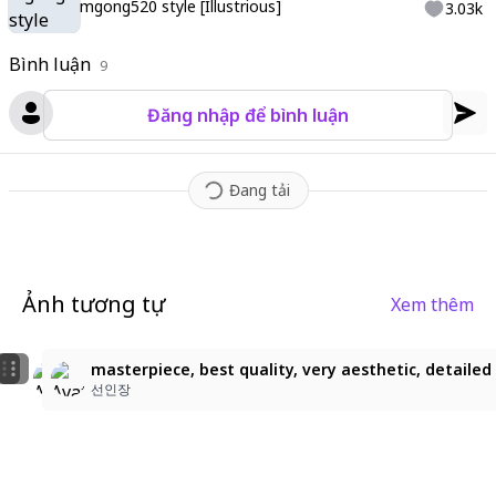
mgong520 style [Illustrious]
3.03k
Bình luận
9
Đăng nhập để bình luận
Đang tải
Ảnh tương tự
Xem thêm
1
1
Blue-Eyed Cutie with Hair Clips
desaturated colors, muted pastel, delicate lineart, so
masterpiece, best quality, very aesthetic, detailed 
Angellchii
冷水
선인장