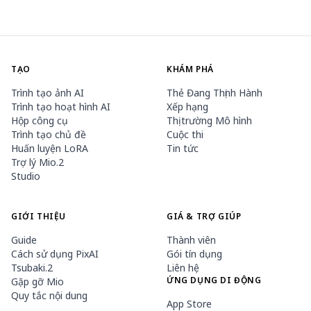
TẠO
KHÁM PHÁ
Trình tạo ảnh AI
Thẻ Đang Thịnh Hành
Trình tạo hoạt hình AI
Xếp hạng
Hộp công cụ
Thị trường Mô hình
Trình tạo chủ đề
Cuộc thi
Huấn luyện LoRA
Tin tức
Trợ lý Mio.2
Studio
GIỚI THIỆU
GIÁ & TRỢ GIÚP
Guide
Thành viên
Cách sử dụng PixAI
Gói tín dụng
Tsubaki.2
Liên hệ
ỨNG DỤNG DI ĐỘNG
Gặp gỡ Mio
Quy tắc nội dung
App Store