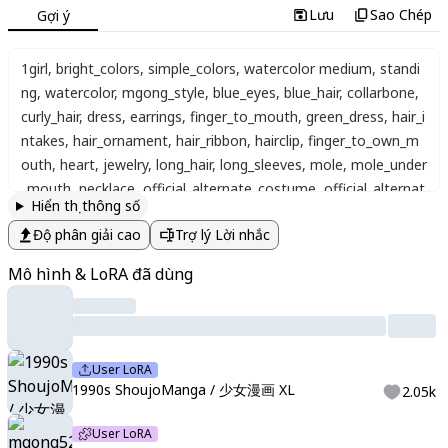
Lưu
Sao Chép
Gợi ý
1girl
,
bright_colors
,
simple_colors
,
watercolor medium
,
standi
ng
,
watercolor
,
mgong_style
,
blue_eyes
,
blue_hair
,
collarbone
,
curly_hair
,
dress
,
earrings
,
finger_to_mouth
,
green_dress
,
hair_i
ntakes
,
hair_ornament
,
hair_ribbon
,
hairclip
,
finger_to_own_m
outh
,
heart
,
jewelry
,
long_hair
,
long_sleeves
,
mole
,
mole_under
_mouth
,
necklace
,
official_alternate_costume
,
official_alternat
Hiển thị thông số
e_hairstyle
,
open_mouth
,
parted_lips
,
pearl_earrings
,
ribbon
,
si
Độ phân giải cao
Trợ lý Lời nhắc
mple_background
,
single_off_shoulder
,
solo
,
spoken_heart
,
sw
eater
,
swept_bangs
,
upper_body
,
multicolor background
,
white
Mô hình & LoRA đã dùng
_ribbon
,
white_sweater
,
x_hair_ornament
,
((close up))
,
artist:yo
neyama mai
,
masterpiece
,
best quality
,
highres
,
absurdres
,
ve
ry aesthetic
,
high definition
,
amazing quality
User LoRA
1990s ShoujoManga / 少女漫画 XL
2.05k
User LoRA