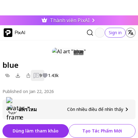
Thành viên PixAI
PixAI
Sign in
blue
9
1.43k
Published on Jan 22, 2026
แพรไหม
Còn nhiều điều để nhìn thấy
Dùng làm tham khảo
Tạo Tác Phẩm Mới