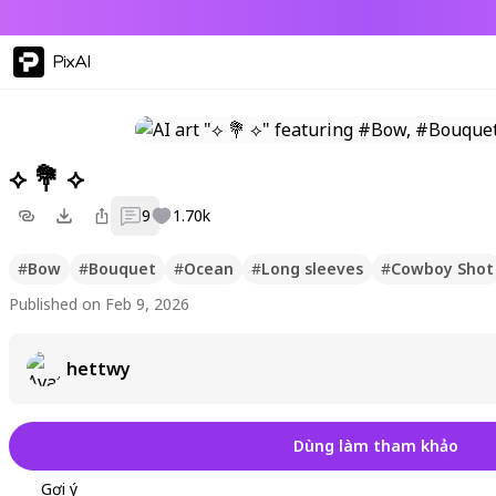
PixAI
⟡ 💐 ⟡
9
1.70k
#
Bow
#
Bouquet
#
Ocean
#
Long sleeves
#
Cowboy Shot
Published on Feb 9, 2026
hettwy
Dùng làm tham khảo
Gợi ý