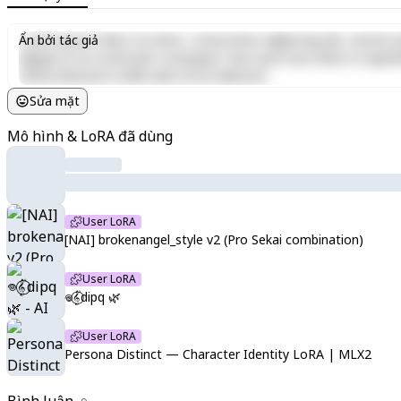
Lorem ipsum dolor sit amet, consectetur adipiscing elit, sed do e
Ẩn bởi tác giả
aliquip ex ea commodo consequat. Duis aute irure dolor in reprehen
officia deserunt mollit anim id est laborum.
Sửa mặt
Mô hình & LoRA đã dùng
User LoRA
[NAI] brokenangel_style v2 (Pro Sekai combination)
User LoRA
𖦹𝄟⃝dipq 🌿
User LoRA
Persona Distinct — Character Identity LoRA | MLX2