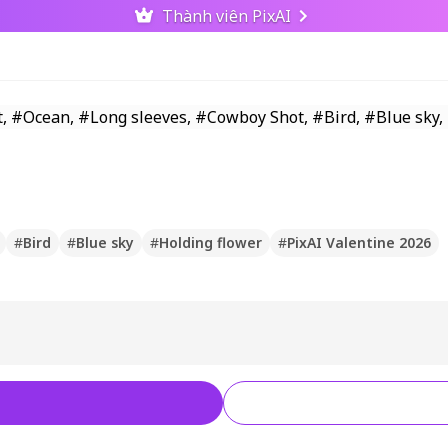
Thành viên PixAI
#
Bird
#
Blue sky
#
Holding flower
#
PixAI Valentine 2026