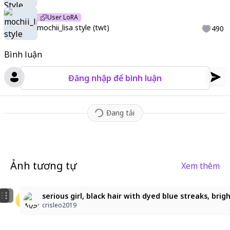
User LoRA
mochii_lisa style (twt)
490
Bình luận
Đăng nhập để bình luận
Đang tải
Ảnh tương tự
Xem thêm
4
.
初投稿
serious girl, black hair with dyed blue streaks, brigh
soddy
蜜柑mikan
crisleo2019