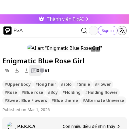
Thành viên PixAI
PixAI
Sign in
Enigmatic Blue Rose Girl
0
61
#
Upper body
#
long hair
#
solo
#
Smile
#
Flower
#
Rose
#
Blue rose
#
Boy
#
Holding
#
Holding flower
#
Sweet Blue Flowers
#
Blue theme
#
Alternate Universe
Published on Mar 1, 2026
P.E.K.K.A
Còn nhiều điều để nhìn thấy