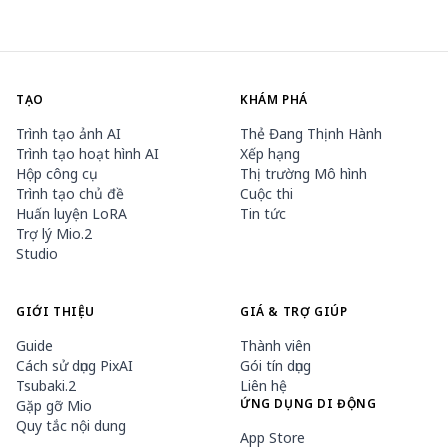
TẠO
KHÁM PHÁ
Trình tạo ảnh AI
Thẻ Đang Thịnh Hành
Trình tạo hoạt hình AI
Xếp hạng
Hộp công cụ
Thị trường Mô hình
Trình tạo chủ đề
Cuộc thi
Huấn luyện LoRA
Tin tức
Trợ lý Mio.2
Studio
GIỚI THIỆU
GIÁ & TRỢ GIÚP
Guide
Thành viên
Cách sử dụng PixAI
Gói tín dụng
Tsubaki.2
Liên hệ
ỨNG DỤNG DI ĐỘNG
Gặp gỡ Mio
Quy tắc nội dung
App Store