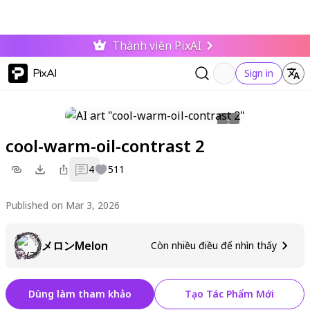
Thành viên PixAI
PixAI
Sign in
cool-warm-oil-contrast 2
4
511
Published on Mar 3, 2026
メロンMelon
Còn nhiều điều để nhìn thấy
Dùng làm tham khảo
Tạo Tác Phẩm Mới