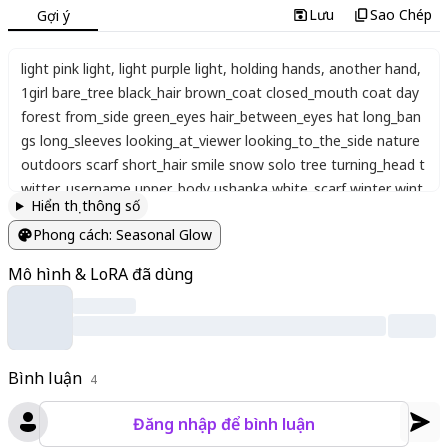
Lưu
Sao Chép
Gợi ý
light pink light
,
light purple light
,
holding hands
,
another hand
,
1girl bare_tree black_hair brown_coat closed_mouth coat day
forest from_side green_eyes hair_between_eyes hat long_ban
gs long_sleeves looking_at_viewer looking_to_the_side nature
outdoors scarf short_hair smile snow solo tree turning_head t
witter_username upper_body ushanka white_scarf winter wint
Hiển thị thông số
er_clothes
Phong cách
:
Seasonal Glow
Mô hình & LoRA đã dùng
Bình luận
4
Đăng nhập để bình luận