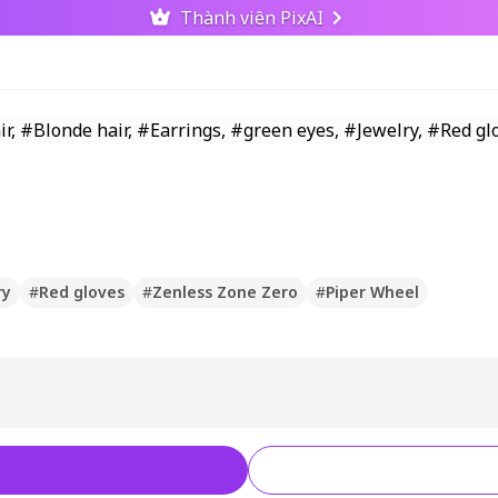
Thành viên PixAI
ry
#
Red gloves
#
Zenless Zone Zero
#
Piper Wheel