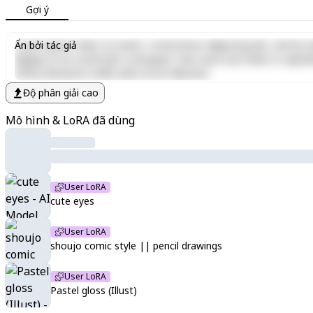
Gợi ý
Lorem ipsum dolor sit amet, consectetur adipiscing elit, sed do e
Ẩn bởi tác giả
aliquip ex ea commodo consequat. Duis aute irure dolor in reprehen
officia deserunt mollit anim id est laborum.
Độ phân giải cao
Mô hình & LoRA đã dùng
User LoRA
cute eyes
User LoRA
shoujo comic style || pencil drawings
User LoRA
Pastel gloss (Illust)