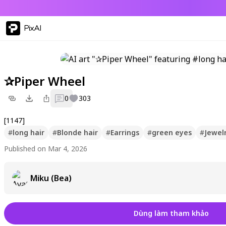
PixAI
✰Piper Wheel
0
303
[1147]
#
long hair
#
Blonde hair
#
Earrings
#
green eyes
#
Jewel
Published on Mar 4, 2026
Miku (Bea)
Dùng làm tham khảo