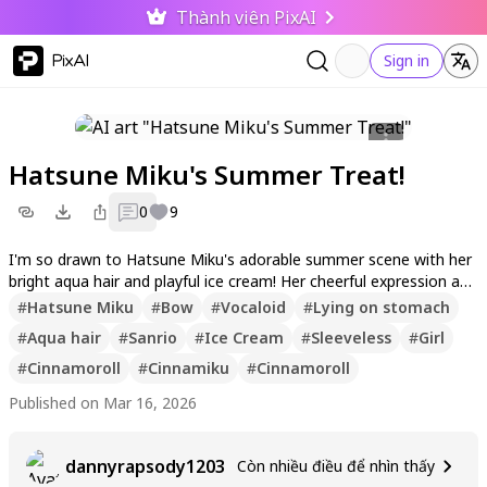
Thành viên PixAI
PixAI
Sign in
Hatsune Miku's Summer Treat!
0
9
I'm so drawn to Hatsune Miku's adorable summer scene with her
bright aqua hair and playful ice cream! Her cheerful expression and
the sweet detail make me feel so happy just looking at it. If you l
#
Hatsune Miku
#
Bow
#
Vocaloid
#
Lying on stomach
ove this cute vibe as much as I do, please like, follow, and leave a
#
Aqua hair
#
Sanrio
#
Ice Cream
#
Sleeveless
#
Girl
comment — I can't wait to share more of my favorite artworks w
ith you!
#
Cinnamoroll
#
Cinnamiku
#
Cinnamoroll
Published on Mar 16, 2026
dannyrapsody1203
Còn nhiều điều để nhìn thấy