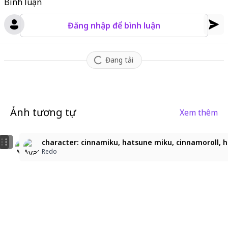
Bình luận
best quality textures.
Đăng nhập để bình luận
Đang tải
Ảnh tương tự
Xem thêm
6
2
Miku with a Sweet Summer Treat
character: cinnamiku, hatsune_miku, cinnamoroll, tar
character: cinnamiku, hatsune miku, cinnamoroll, ha
Lexa_pixai
Redo
Redo