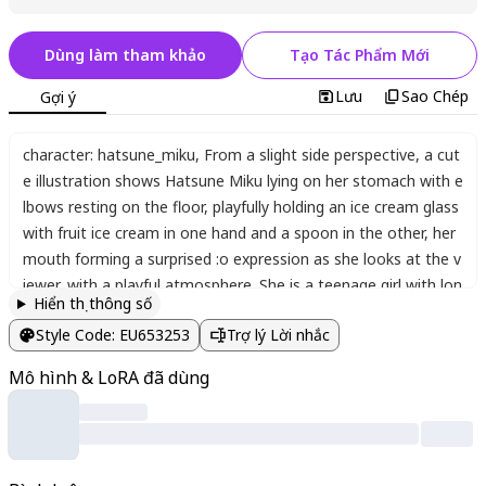
Dùng làm tham khảo
Tạo Tác Phẩm Mới
Lưu
Sao Chép
Gợi ý
character: hatsune_miku
,
From a slight side perspective
,
a cut
e illustration shows Hatsune Miku lying on her stomach with e
lbows resting on the floor
,
playfully holding an ice cream glass
with fruit ice cream in one hand and a spoon in the other
,
her
mouth forming a surprised :o expression as she looks at the v
iewer
,
with a playful atmosphere. She is a teenage girl with lon
Hiển thị thông số
g
,
aqua twintails adorned with a large hair bow
,
blue eyes
,
and
Style Code
:
EU653253
Trợ lý Lời nhắc
blue nails
;
she wears a sleeveless blue top revealing an arm ta
ttoo
,
and her pose is relaxed and engaging. Beside her on the
Mô hình & LoRA đã dùng
floor sits the fluffy white puppy Cinnamoroll. The background
blends white and checkered patterns with sparkling effects. T
he blue-themed scene features a vibrant color palette
,
soft lig
hting
,
and high-detail rendering for a masterpiece quality with