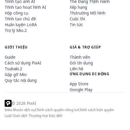
Trình tạo ảnh AI
Thẻ Đang Thịnh Hành
Trình tạo hoạt hình AI
Xếp hạng
Hộp công cụ
Thị trường Mô hình
Trình tạo chủ đề
Cuộc thi
Huấn luyện LoRA
Tin tức
Trợ lý Mio.2
GIỚI THIỆU
GIÁ & TRỢ GIÚP
Guide
Thành viên
Cách sử dụng PixAI
Gói tín dụng
Tsubaki.2
Liên hệ
ỨNG DỤNG DI ĐỘNG
Gặp gỡ Mio
Quy tắc nội dung
App Store
Google Play
©
2026
PixAI
Điều khoản dịch vụ
Chính sách quyền riêng tư
Chính sách bản quyền
Luật Giao dịch Thương mại Đặc định