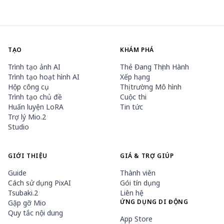
TẠO
KHÁM PHÁ
Trình tạo ảnh AI
Thẻ Đang Thịnh Hành
Trình tạo hoạt hình AI
Xếp hạng
Hộp công cụ
Thị trường Mô hình
Trình tạo chủ đề
Cuộc thi
Huấn luyện LoRA
Tin tức
Trợ lý Mio.2
Studio
GIỚI THIỆU
GIÁ & TRỢ GIÚP
Guide
Thành viên
Cách sử dụng PixAI
Gói tín dụng
Tsubaki.2
Liên hệ
ỨNG DỤNG DI ĐỘNG
Gặp gỡ Mio
Quy tắc nội dung
App Store