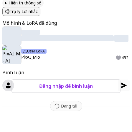
Hiển thị thông số
s
,
flowing hair
,
dynamic pose
,
clean lineart
,
highly detailed
,
bea
Trợ lý Lời nhắc
utiful colors
,
well-balanced body
,
natural proportions
,
anime ill
ustration. great quality
,
best quality
Mô hình & LoRA đã dùng
User LoRA
PixAI_Mio
452
Bình luận
Đăng nhập để bình luận
Đang tải