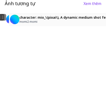
Ảnh tương tự
Xem thêm
10
8
character: mio_(pixai), A great quality anime illustr
character: mio_(pixai), A great quality anime illust
character: mio_\(pixai\), A dynamic medium shot fea
YAS
YAS
momi2 momi