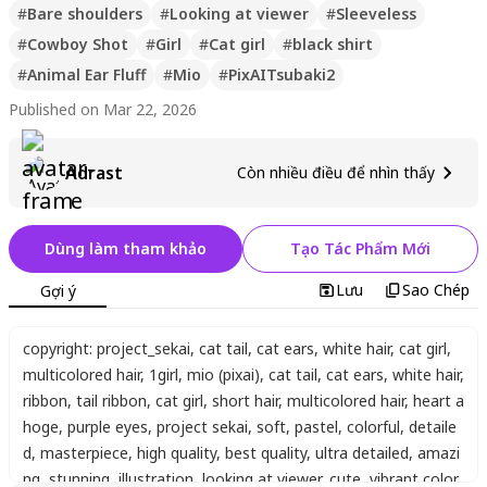
#
Bare shoulders
#
Looking at viewer
#
Sleeveless
#
Cowboy Shot
#
Girl
#
Cat girl
#
black shirt
#
Animal Ear Fluff
#
Mio
#
PixAITsubaki2
Published on Mar 22, 2026
Adrast
Còn nhiều điều để nhìn thấy
Dùng làm tham khảo
Tạo Tác Phẩm Mới
Lưu
Sao Chép
Gợi ý
copyright: project_sekai
,
cat tail
,
cat ears
,
white hair
,
cat girl
,
multicolored hair
,
1girl
,
mio (pixai)
,
cat tail
,
cat ears
,
white hair
,
ribbon
,
tail ribbon
,
cat girl
,
short hair
,
multicolored hair
,
heart a
hoge
,
purple eyes
,
project sekai
,
soft
,
pastel
,
colorful
,
detaile
d
,
masterpiece
,
high quality
,
best quality
,
ultra detailed
,
amazi
ng
,
stunning
,
illustration
,
looking at viewer
,
cute
,
vibrant color