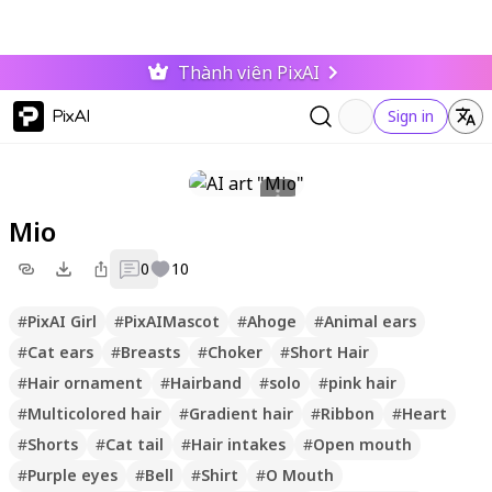
Thành viên PixAI
PixAI
Sign in
Mio
0
10
#
PixAI Girl
#
PixAIMascot
#
Ahoge
#
Animal ears
#
Cat ears
#
Breasts
#
Choker
#
Short Hair
#
Hair ornament
#
Hairband
#
solo
#
pink hair
#
Multicolored hair
#
Gradient hair
#
Ribbon
#
Heart
#
Shorts
#
Cat tail
#
Hair intakes
#
Open mouth
#
Purple eyes
#
Bell
#
Shirt
#
O Mouth