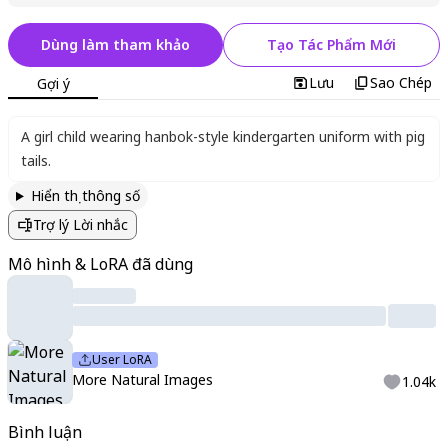
Dùng làm tham khảo
Tạo Tác Phẩm Mới
Lưu
Sao Chép
Gợi ý
A girl child wearing hanbok-style kindergarten uniform with pig
tails.
Hiển thị thông số
Trợ lý Lời nhắc
Mô hình & LoRA đã dùng
User LoRA
More Natural Images
1.04k
Bình luận