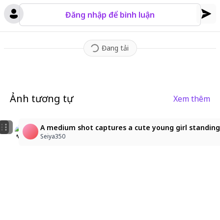
Đăng nhập để bình luận
Đang tải
Ảnh tương tự
Xem thêm
3
3
dark brown hair, dark brown eyes, little girl, young, 
A medium shot captures a cute young girl standing ce
A medium shot captures a cute young girl standing c
ミヌォ
Seiya350
Seiya350