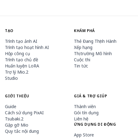
TẠO
KHÁM PHÁ
Trình tạo ảnh AI
Thẻ Đang Thịnh Hành
Trình tạo hoạt hình AI
Xếp hạng
Hộp công cụ
Thị trường Mô hình
Trình tạo chủ đề
Cuộc thi
Huấn luyện LoRA
Tin tức
Trợ lý Mio.2
Studio
GIỚI THIỆU
GIÁ & TRỢ GIÚP
Guide
Thành viên
Cách sử dụng PixAI
Gói tín dụng
Tsubaki.2
Liên hệ
ỨNG DỤNG DI ĐỘNG
Gặp gỡ Mio
Quy tắc nội dung
App Store