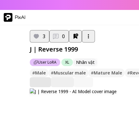
PixAI
3
0
J | Reverse 1999
Nhân vật
User LoRA
XL
#
Male
#
Muscular male
#
Mature Male
#
Rev