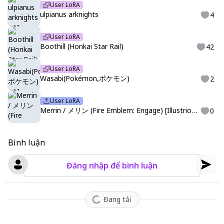
User LoRA
ulpianus arknights
4
User LoRA
Boothill (Honkai Star Rail)
42
User LoRA
Wasabi(Pokémon,ポケモン)
2
User LoRA
Merrin / メリン (Fire Emblem: Engage) [IllustriousXL]
0
Bình luận
Đăng nhập để bình luận
Đang tải