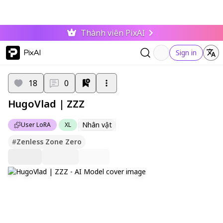
Thành viên PixAI
PixAI
Sign in
18
0
HugoVlad | ZZZ
Nhân vật
User LoRA
XL
#
Zenless Zone Zero