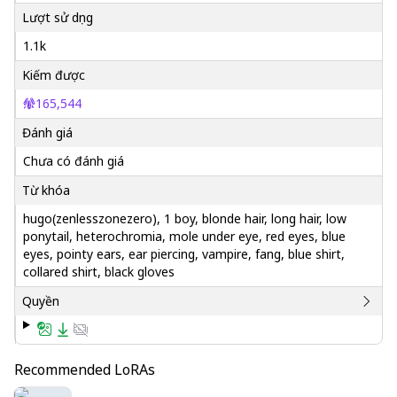
Lượt sử dụng
1.1k
Kiếm được
165,544
Đánh giá
Chưa có đánh giá
Từ khóa
hugo(zenlesszonezero), 1 boy, blonde hair, long hair, low
ponytail, heterochromia, mole under eye, red eyes, blue
eyes, pointy ears, ear piercing, vampire, fang, blue shirt,
collared shirt, black gloves
Quyền
Recommended LoRAs