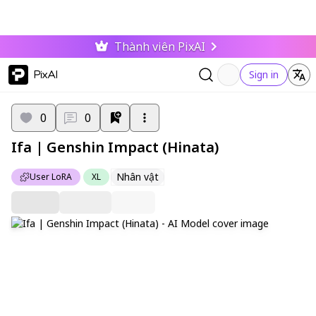
Thành viên PixAI
PixAI
Sign in
0
0
Ifa | Genshin Impact (Hinata)
Nhân vật
User LoRA
XL