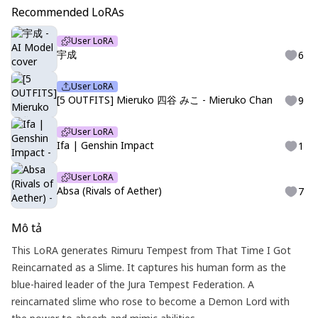
Recommended LoRAs
User LoRA
宇成
6
User LoRA
[5 OUTFITS] Mieruko 四谷 みこ - Mieruko Chan
9
User LoRA
Ifa | Genshin Impact
1
User LoRA
Absa (Rivals of Aether)
7
Mô tả
This LoRA generates Rimuru Tempest from That Time I Got
Reincarnated as a Slime. It captures his human form as the
blue-haired leader of the Jura Tempest Federation. A
reincarnated slime who rose to become a Demon Lord with