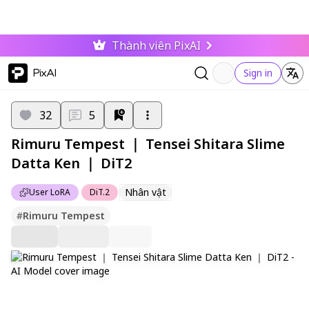
Thành viên PixAI
PixAI
Sign in
32
5
Rimuru Tempest ｜ Tensei Shitara Slime
Datta Ken ｜ DiT2
Nhân vật
User LoRA
DiT.2
#
Rimuru Tempest