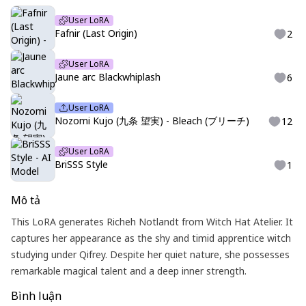
User LoRA
Fafnir (Last Origin)
2
User LoRA
Jaune arc Blackwhiplash
6
User LoRA
Nozomi Kujo (九条 望実) - Bleach (ブリーチ)
12
User LoRA
BriSSS Style
1
Mô tả
This LoRA generates Richeh Notlandt from Witch Hat Atelier. It
captures her appearance as the shy and timid apprentice witch
studying under Qifrey. Despite her quiet nature, she possesses
remarkable magical talent and a deep inner strength.
Bình luận