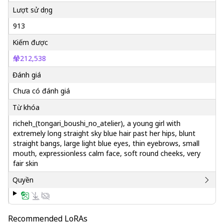
Lượt sử dụng
913
Kiếm được
212,538
Đánh giá
Chưa có đánh giá
Từ khóa
richeh_(tongari_boushi_no_atelier), a young girl with
extremely long straight sky blue hair past her hips, blunt
straight bangs, large light blue eyes, thin eyebrows, small
mouth, expressionless calm face, soft round cheeks, very
fair skin
Quyền
Recommended LoRAs