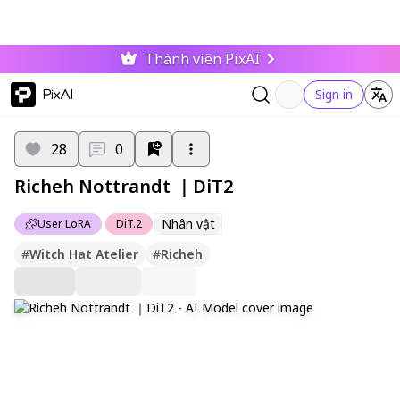
Thành viên PixAI
PixAI
Sign in
28
0
Richeh Nottrandt ｜DiT2
Nhân vật
User LoRA
DiT.2
#
Witch Hat Atelier
#
Richeh