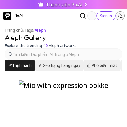
Thành viên PixAI
PixAI
Sign in
Trang chủ
/
Tags
/
Aleph
Aleph Gallery
Explore the trending
40
Aleph artworks
Thịnh hành
Xếp hạng hàng ngày
Phổ biến nhất