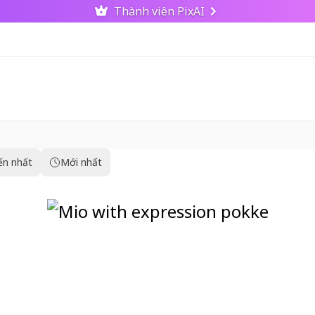
Thành viên PixAI
ến nhất
Mới nhất