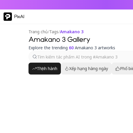
PixAI
Trang chủ
/
Tags
/
Amakano 3
Amakano 3 Gallery
Explore the trending
60
Amakano 3 artworks
Thịnh hành
Xếp hạng hàng ngày
Phổ bi