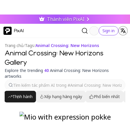
Thành viên PixAI
PixAI
Sign in
Trang chủ
/
Tags
/
Animal Crossing: New Horizons
Animal Crossing: New Horizons
Gallery
Explore the trending
40
Animal Crossing: New Horizons
artworks
Thịnh hành
Xếp hạng hàng ngày
Phổ biến nhất