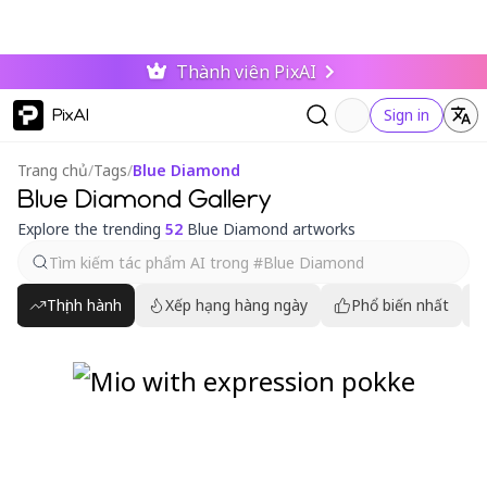
Thành viên PixAI
PixAI
Sign in
Trang chủ
/
Tags
/
Blue Diamond
Blue Diamond Gallery
Explore the trending
52
Blue Diamond artworks
Thịnh hành
Xếp hạng hàng ngày
Phổ biến nhất