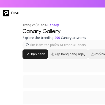
PixAI
Trang chủ
/
Tags
/
Canary
Canary Gallery
Explore the trending
290
Canary artworks
Thịnh hành
Xếp hạng hàng ngày
Phổ bi