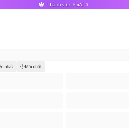
Thành viên PixAI
ến nhất
Mới nhất