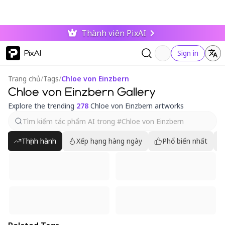
Thành viên PixAI
PixAI
Sign in
Trang chủ
/
Tags
/
Chloe von Einzbern
Chloe von Einzbern Gallery
Explore the trending
278
Chloe von Einzbern artworks
Thịnh hành
Xếp hạng hàng ngày
Phổ biến nhất