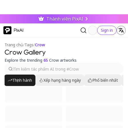
Thành viên PixAI
PixAI
Sign in
Trang chủ
/
Tags
/
Crow
Crow Gallery
Explore the trending
65
Crow artworks
Thịnh hành
Xếp hạng hàng ngày
Phổ biến nhất