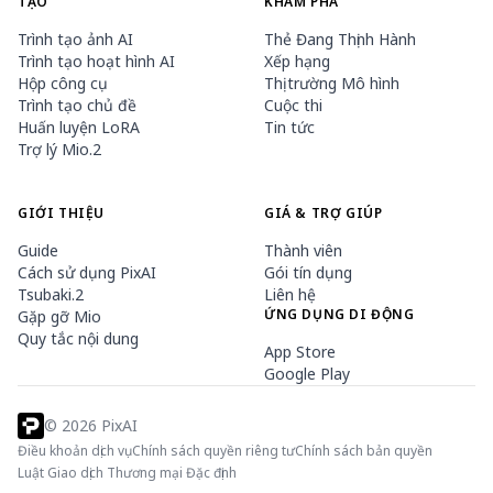
TẠO
KHÁM PHÁ
Trình tạo ảnh AI
Thẻ Đang Thịnh Hành
Trình tạo hoạt hình AI
Xếp hạng
Hộp công cụ
Thị trường Mô hình
Trình tạo chủ đề
Cuộc thi
Huấn luyện LoRA
Tin tức
Trợ lý Mio.2
GIỚI THIỆU
GIÁ & TRỢ GIÚP
Guide
Thành viên
Cách sử dụng PixAI
Gói tín dụng
Tsubaki.2
Liên hệ
ỨNG DỤNG DI ĐỘNG
Gặp gỡ Mio
Quy tắc nội dung
App Store
Google Play
©
2026
PixAI
Điều khoản dịch vụ
Chính sách quyền riêng tư
Chính sách bản quyền
Luật Giao dịch Thương mại Đặc định