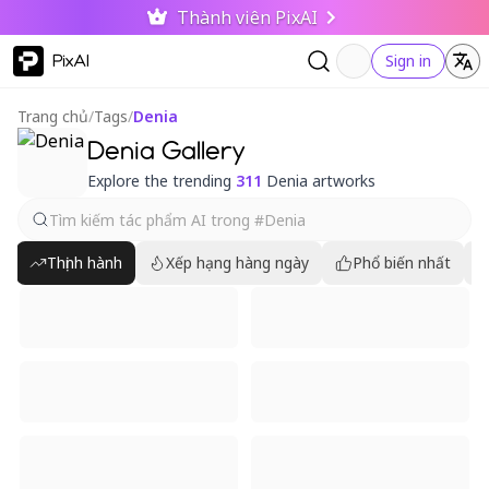
Thành viên PixAI
PixAI
Sign in
Trang chủ
/
Tags
/
Denia
Denia Gallery
Explore the trending
311
Denia artworks
Thịnh hành
Xếp hạng hàng ngày
Phổ biến nhất