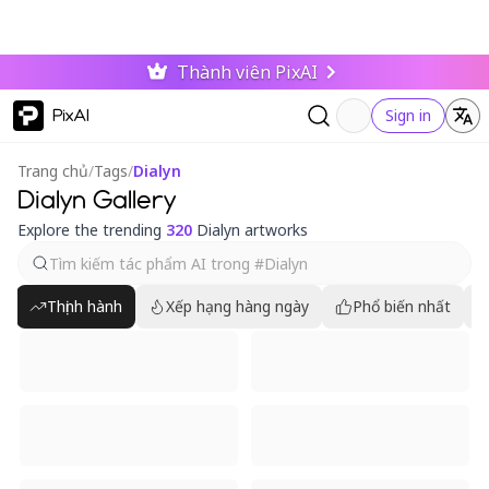
Thành viên PixAI
PixAI
Sign in
Trang chủ
/
Tags
/
Dialyn
Dialyn Gallery
Explore the trending
320
Dialyn artworks
Thịnh hành
Xếp hạng hàng ngày
Phổ biến nhất