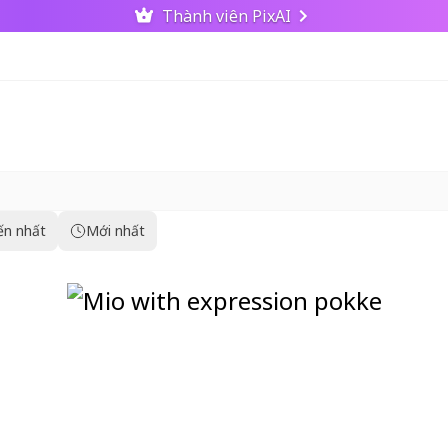
Thành viên PixAI
ến nhất
Mới nhất