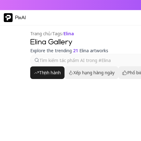
PixAI
Trang chủ
/
Tags
/
Elina
Elina Gallery
Explore the trending
21
Elina artworks
Thịnh hành
Xếp hạng hàng ngày
Phổ bi