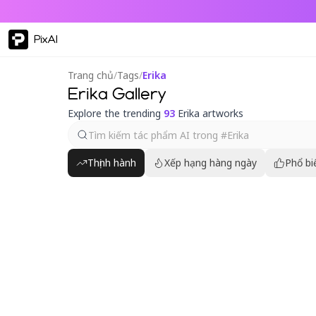
PixAI
Trang chủ
/
Tags
/
Erika
Erika Gallery
Explore the trending
93
Erika artworks
Thịnh hành
Xếp hạng hàng ngày
Phổ bi