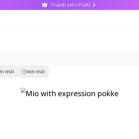
Thành viên PixAI
ến nhất
Mới nhất